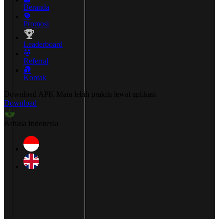
Beranda
Promosi
Leaderboard
Referral
Kontak
Download APK
Main lebih praktis lewat aplikasi
Download
Bahasa Indonesia