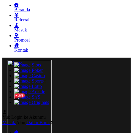
Beranda
Referral
Masuk
Promosi
Kontak
Slots
Poker
Casino
Sports+
Lotto
Arcade
Sn'S
Originals
Yuk Login ke Akunmu
Masuk
Atau
Daftar Baru