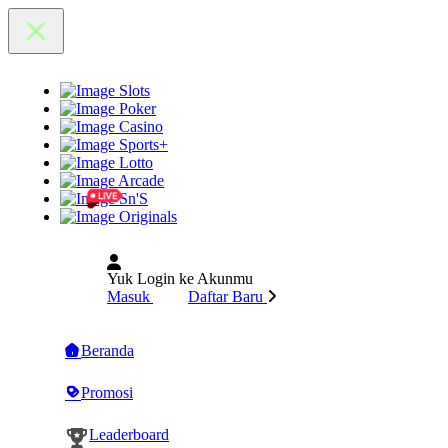
Slots
Poker
Casino
Sports+
Lotto
Arcade
Sn'S
Originals
Yuk Login ke Akunmu
Masuk
Atau
Daftar Baru
Beranda
Promosi
Leaderboard