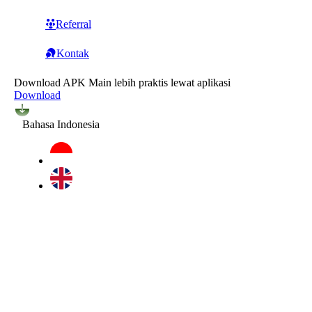
Referral
Kontak
Download APK
Main lebih praktis lewat aplikasi
Download
Bahasa Indonesia