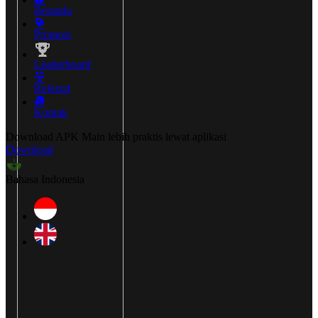
Beranda
Promosi
Leaderboard
Referral
Kontak
Download APK
Main lebih praktis lewat aplikasi
Download
Bahasa Indonesia