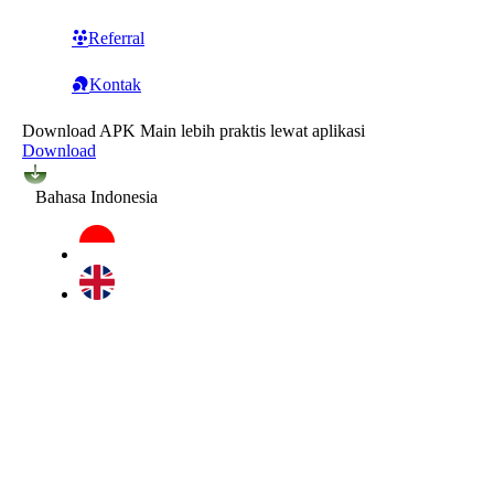
Referral
Kontak
Download APK
Main lebih praktis lewat aplikasi
Download
Bahasa Indonesia